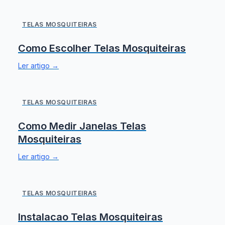
e
de
TELAS MOSQUITEIRAS
ter
par
Como Escolher Telas Mosquiteiras
for
fun
Ler artigo →
ess
ana
o
TELAS MOSQUITEIRAS
us
do
Como Medir Janelas Telas
sit
Mosquiteiras
e
Ler artigo →
par
mar
Ao
TELAS MOSQUITEIRAS
cli
em
Instalacao Telas Mosquiteiras
"Ac