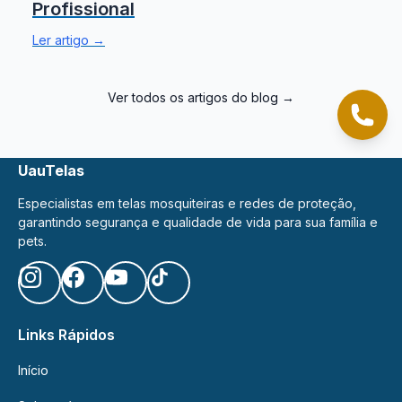
Profissional
tod
vo
Ler artigo →
co
co
o
Ver todos os artigos do blog →
us
Cliqu
de
TO
UauTelas
os
coo
Especialistas em telas mosquiteiras e redes de proteção,
garantindo segurança e qualidade de vida para sua família e
Vo
pets.
po
ger
su
pre
cli
Links Rápidos
em
Início
"C
de