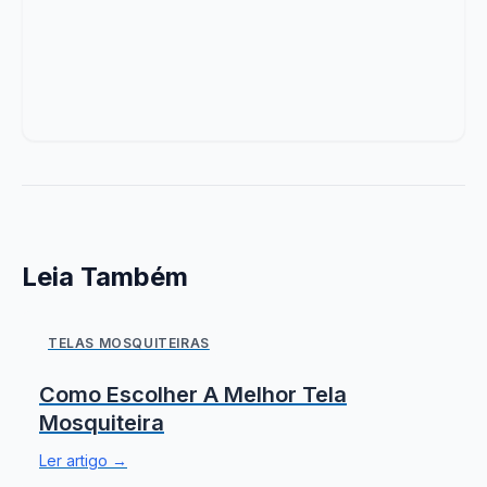
se
par
mel
su
exp
de
na
per
co
e
Leia Também
ana
o
trá
TELAS MOSQUITEIRAS
do
sit
Como Escolher A Melhor Tela
Uti
Mosquiteira
co
Ler artigo →
pró