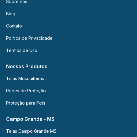
Sobre nós
co
ou
Blog
ace
Contato
ap
os
Política de Privacidade
co
ess
Termos de Uso
co
"A
Nossos Produtos
ess
Telas Mosquiteiras
Pa
ma
Redes de Proteção
inf
con
Proteção para Pets
no
Pol
Campo Grande - MS
d
Co
Telas Campo Grande MS