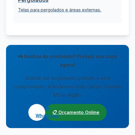
Telas para pergolados e áreas externas.
📲 Gostou do conteúdo? Proteja sua casa
agora!
Solicite um orçamento gratuito e sem
compromisso. Atendemos toda Campo Grande
MS e região.
💬
📋 Orçamento Online
WhatsApp