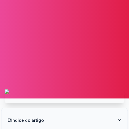
📑
Índice do artigo