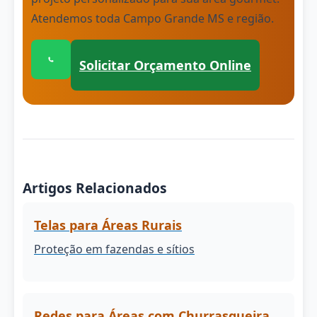
Atendemos toda Campo Grande MS e região.
Solicitar Orçamento Online
Clique para conversar com nossa equipe 
Artigos Relacionados
Telas para Áreas Rurais
Proteção em fazendas e sítios
Redes para Áreas com Churrasqueira