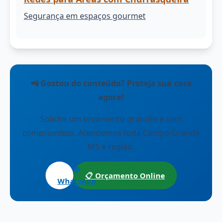
Segurança em espaços gourmet
📲 Gostou do conteúdo? Proteja sua casa
agora!
Solicite um orçamento gratuito e sem
compromisso. Atendemos toda Campo Grande
MS e região.
💬
📋 Orçamento Online
WhatsApp