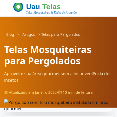
Blog
>
Artigos
>
Telas para Pergolados
Telas Mosquiteiras
para Pergolados
Aproveite sua área gourmet sem a inconveniência dos
insetos
📅 Atualizado em Janeiro 2025
•
⏱️ 10 min de leitura