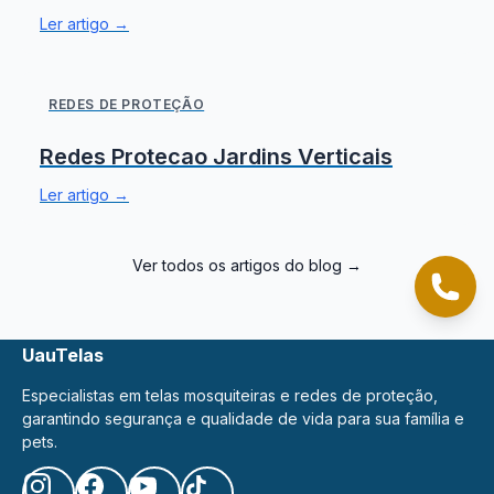
Ler artigo →
REDES DE PROTEÇÃO
Redes Protecao Jardins Verticais
Ler artigo →
Ver todos os artigos do blog →
Cliqu
UauTelas
Especialistas em telas mosquiteiras e redes de proteção,
garantindo segurança e qualidade de vida para sua família e
pets.