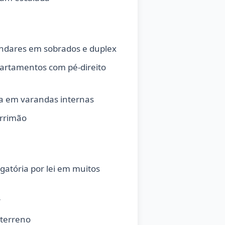
ndares em sobrados e duplex
partamentos com pé-direito
 em varandas internas
orrimão
atória por lei em muitos
r
 terreno