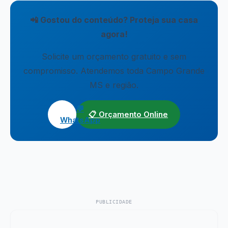
📲 Gostou do conteúdo? Proteja sua casa
agora!
Solicite um orçamento gratuito e sem
compromisso. Atendemos toda Campo Grande
MS e região.
💬
📋 Orçamento Online
WhatsApp
PUBLICIDADE