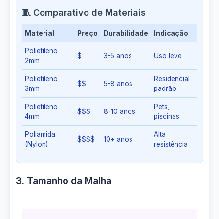
🧵 Comparativo de Materiais
Material
Preço
Durabilidade
Indicação
Polietileno
$
3-5 anos
Uso leve
2mm
Polietileno
Residencial
$$
5-8 anos
3mm
padrão
Polietileno
Pets,
$$$
8-10 anos
4mm
piscinas
Poliamida
Alta
$$$$
10+ anos
(Nylon)
resistência
3. Tamanho da Malha