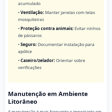
acumulado
•
Ventilação:
Manter janelas com telas
mosquiteiras
•
Proteção contra animais:
Evitar ninhos
de pássaros
•
Seguro:
Documentar instalação para
apólice
•
Caseiro/zelador:
Orientar sobre
verificações
Manutenção em Ambiente
Litorâneo
A manutenção é mais frequente e importante em