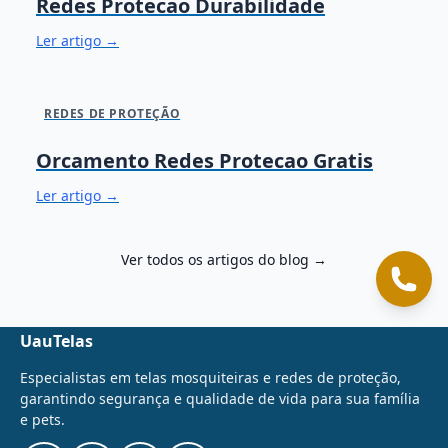
Redes Protecao Durabilidade
Ler artigo →
REDES DE PROTEÇÃO
Orcamento Redes Protecao Gratis
Ler artigo →
Ver todos os artigos do blog →
Cliq
UauTelas
Especialistas em telas mosquiteiras e redes de proteção,
garantindo segurança e qualidade de vida para sua família
e pets.