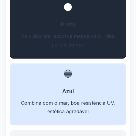
⚫
Preta
Mais discreta, absorve menos calor, ideal
para vista mar
🔵
Azul
Combina com o mar, boa resistência UV,
estética agradável