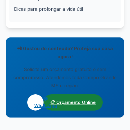
Dicas para prolongar a vida útil
📲 Gostou do conteúdo? Proteja sua casa
agora!
Solicite um orçamento gratuito e sem
compromisso. Atendemos toda Campo Grande
MS e região.
💬
📋 Orçamento Online
WhatsApp