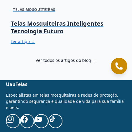
TELAS MOSQUITEIRAS
Telas Mosquiteiras Inteligentes
Tecnologia Futuro
Ler artigo →
Ver todos os artigos do blog →
Cliqu
UauTelas
Especialistas em telas mosquiteiras e redes de proteção,
garantindo segurança e qualidade de vida para sua família
e pets.