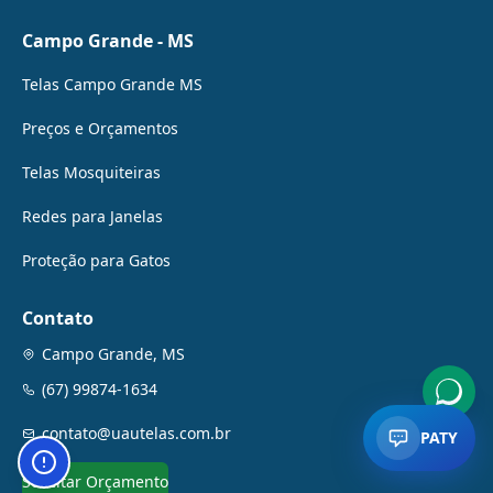
Campo Grande - MS
Telas Campo Grande MS
Preços e Orçamentos
Telas Mosquiteiras
Redes para Janelas
Proteção para Gatos
Contato
Campo Grande, MS
(67) 99874-1634
contato@uautelas.com.br
PATY
Botão de configurações de acessibilidade. Abre paine
Solicitar Orçamento