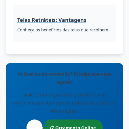
Telas Retráteis: Vantagens
Conheça os benefícios das telas que recolhem.
📲 Gostou do conteúdo? Proteja sua casa
agora!
Solicite um orçamento gratuito e sem
compromisso. Atendemos toda Campo Grande
MS e região.
💬
📋 Orçamento Online