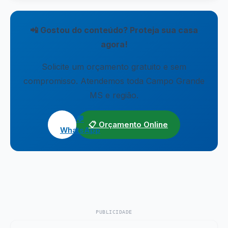
📲 Gostou do conteúdo? Proteja sua casa
agora!
Solicite um orçamento gratuito e sem
compromisso. Atendemos toda Campo Grande
MS e região.
💬
📋 Orçamento Online
WhatsApp
PUBLICIDADE