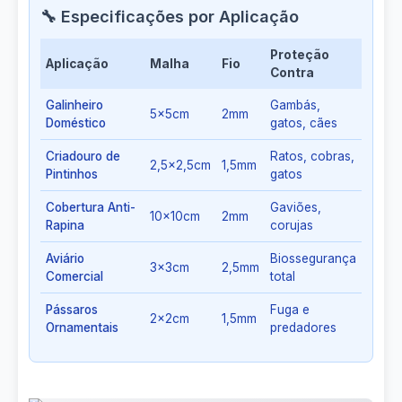
🔧 Especificações por Aplicação
Proteção
Aplicação
Malha
Fio
Contra
Galinheiro
Gambás,
5x5cm
2mm
Doméstico
gatos, cães
Criadouro de
Ratos, cobras,
2,5x2,5cm
1,5mm
Pintinhos
gatos
Cobertura Anti-
Gaviões,
10x10cm
2mm
Rapina
corujas
Aviário
Biossegurança
3x3cm
2,5mm
Comercial
total
Pássaros
Fuga e
2x2cm
1,5mm
Ornamentais
predadores