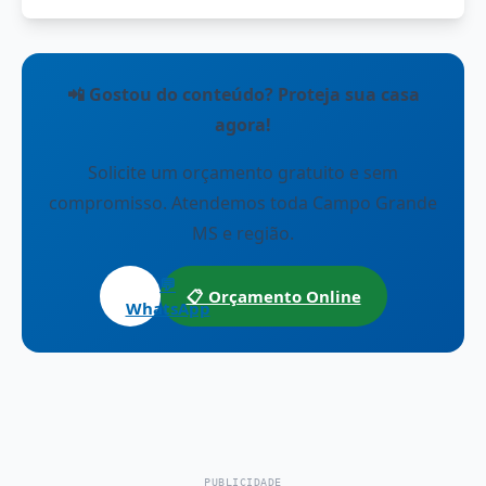
📲 Gostou do conteúdo? Proteja sua casa
agora!
Solicite um orçamento gratuito e sem
compromisso. Atendemos toda Campo Grande
MS e região.
💬
📋 Orçamento Online
WhatsApp
PUBLICIDADE