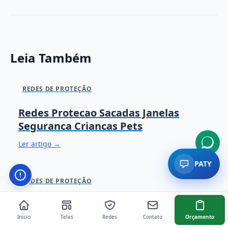
Leia Também
REDES DE PROTEÇÃO
Redes Protecao Sacadas Janelas
Seguranca Criancas Pets
Ler artigo →
PATY
Botão de configurações de acessibilidade. Abre paine
REDES DE PROTEÇÃO
Redes Protecao Varandas Gourmet
Início
Telas
Redes
Contato
Orçamento
Ler artigo →