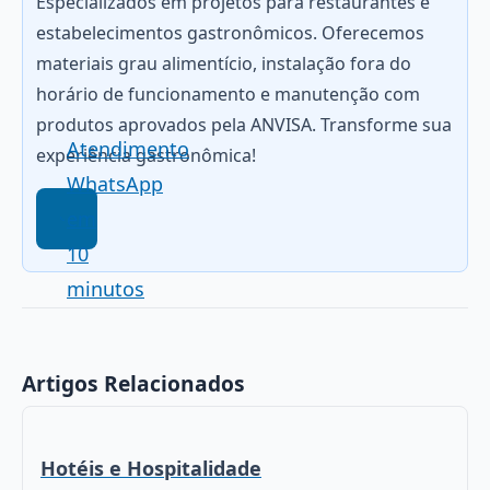
Especializados em projetos para restaurantes e
estabelecimentos gastronômicos. Oferecemos
materiais grau alimentício, instalação fora do
horário de funcionamento e manutenção com
produtos aprovados pela ANVISA. Transforme sua
Atendimento
experiência gastronômica!
WhatsApp
em
10
minutos
Artigos Relacionados
Hotéis e Hospitalidade