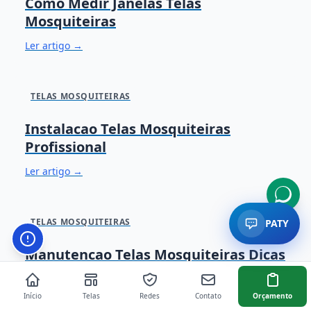
Como Medir Janelas Telas
Mosquiteiras
Ler artigo →
TELAS MOSQUITEIRAS
Instalacao Telas Mosquiteiras
Profissional
Ler artigo →
TELAS MOSQUITEIRAS
PATY
Botão de configurações de acessibilidade. Abre paine
Manutencao Telas Mosquiteiras Dicas
Ler artigo →
Início
Telas
Redes
Contato
Orçamento