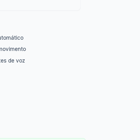
utomático
movimento
tes de voz