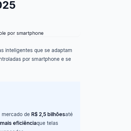
025
as inteligentes que se adaptam
ntroladas por smartphone e se
um mercado de
R$ 2,5 bilhões
até
ais eficiência
que telas