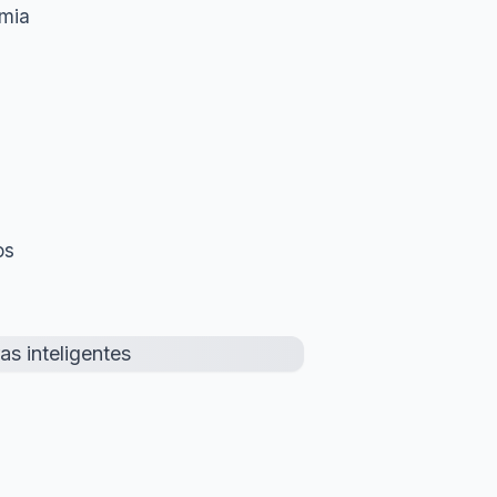
omia
os