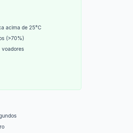
ca acima de 25°C
os (>70%)
s voadores
egundos
ro