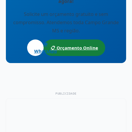
agora!
Solicite um orçamento gratuito e sem
compromisso. Atendemos toda Campo Grande
MS e região.
💬
📋 Orçamento Online
WhatsApp
PUBLICIDADE