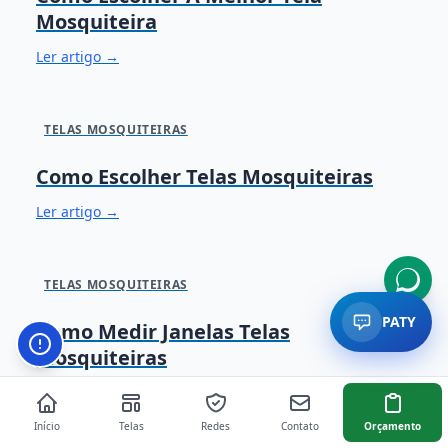
Mosquiteira
Ler artigo →
TELAS MOSQUITEIRAS
Como Escolher Telas Mosquiteiras
Ler artigo →
TELAS MOSQUITEIRAS
PATY
Como Medir Janelas Telas
Botão de configurações de acessibilidade. Abre paine
Mosquiteiras
Ler artigo →
Início
Telas
Redes
Contato
Orçamento