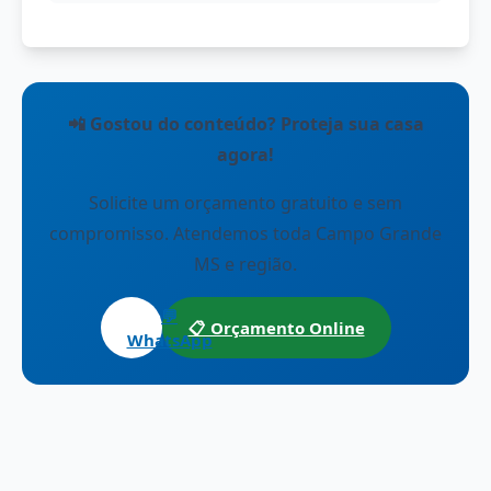
📲 Gostou do conteúdo? Proteja sua casa
agora!
Solicite um orçamento gratuito e sem
compromisso. Atendemos toda Campo Grande
MS e região.
💬
📋 Orçamento Online
WhatsApp