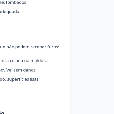
veis tombados
 adequada
 que não podem receber furos:
rência colada na moldura
emovível sem danos
, superfícies lisas
ão