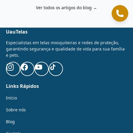
Ver todos os artigos do blog →
Cliqu
UauTelas
Especialistas em telas mosquiteiras e redes de proteção,
garantindo segurança e qualidade de vida para sua família
e pets.
Links Rápidos
Início
Sobre nós
Blog