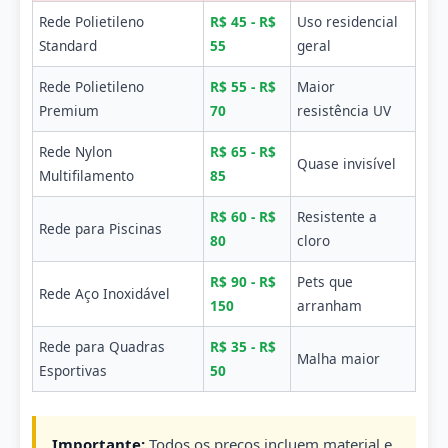
Rede Polietileno
R$ 45 - R$
Uso residencial
Standard
55
geral
Rede Polietileno
R$ 55 - R$
Maior
Premium
70
resistência UV
Rede Nylon
R$ 65 - R$
Quase invisível
Multifilamento
85
R$ 60 - R$
Resistente a
Rede para Piscinas
80
cloro
R$ 90 - R$
Pets que
Rede Aço Inoxidável
150
arranham
Rede para Quadras
R$ 35 - R$
Malha maior
Esportivas
50
Importante:
Todos os preços incluem material e