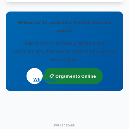
📲 Gostou do conteúdo? Proteja sua casa
agora!
Solicite um orçamento gratuito e sem
compromisso. Atendemos toda Campo Grande
MS e região.
💬
📋 Orçamento Online
WhatsApp
PUBLICIDADE