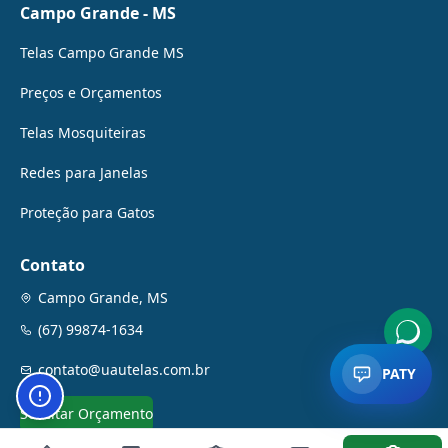
Campo Grande - MS
Telas Campo Grande MS
Preços e Orçamentos
Telas Mosquiteiras
Redes para Janelas
Proteção para Gatos
Contato
Campo Grande, MS
(67) 99874-1634
contato@uautelas.com.br
PATY
Botão de configurações de acessibilidade. Abre paine
Solicitar Orçamento