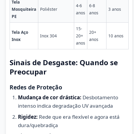
Tela
4-6
6-8
Mosquiteira
Poliéster
3 anos
anos
anos
PE
15-
Tela Aço
20+
Inox 304
20+
10 anos
Inox
anos
anos
Sinais de Desgaste: Quando se
Preocupar
Redes de Proteção
Mudança de cor drástica:
Desbotamento
intenso indica degradação UV avançada
Rigidez:
Rede que era flexível e agora está
dura/quebradiça