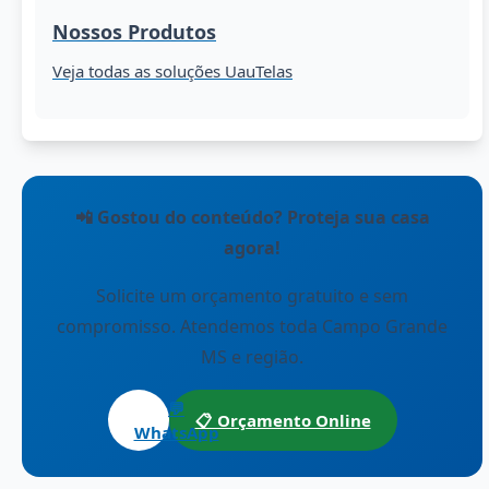
Nossos Produtos
Veja todas as soluções UauTelas
📲 Gostou do conteúdo? Proteja sua casa
agora!
Solicite um orçamento gratuito e sem
compromisso. Atendemos toda Campo Grande
MS e região.
💬
📋 Orçamento Online
WhatsApp