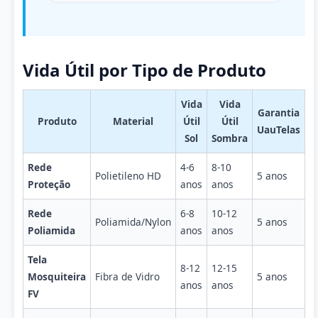
Vida Útil por Tipo de Produto
Vida
Vida
Garantia
Produto
Material
Útil
Útil
UauTelas
Sol
Sombra
Rede
4-6
8-10
Polietileno HD
5 anos
Proteção
anos
anos
Rede
6-8
10-12
Poliamida/Nylon
5 anos
Poliamida
anos
anos
Tela
8-12
12-15
Mosquiteira
Fibra de Vidro
5 anos
anos
anos
FV