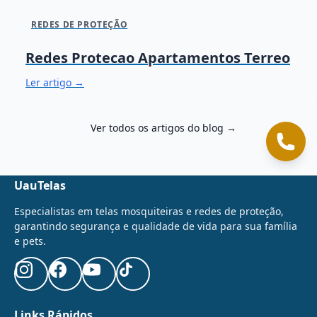
REDES DE PROTEÇÃO
Redes Protecao Apartamentos Terreo
Ler artigo →
Ver todos os artigos do blog →
Cliqu
UauTelas
Especialistas em telas mosquiteiras e redes de proteção,
garantindo segurança e qualidade de vida para sua família
e pets.
Links Rápidos